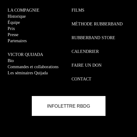
LA COMPAGNIE
FILMS
Historique
Équipe
MÉTHODE RUBBERBAND
Prix
Presse
RUBBERBAND STORE
Partenaires
CALENDRIER
VICTOR QUIJADA
Bio
FAIRE UN DON
Commandes et collaborations
Les séminaires Quijada
CONTACT
Commandes et collaborations
MÉTHODE RUBBERBAND
INFOLETTRE RBDG