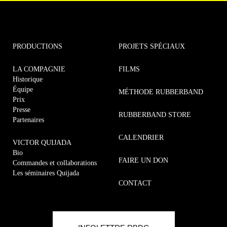
PRODUCTIONS
PROJETS SPÉCIAUX
LA COMPAGNIE
FILMS
Historique
Équipe
MÉTHODE RUBBERBAND
Prix
Presse
RUBBERBAND STORE
Partenaires
CALENDRIER
VICTOR QUIJADA
Bio
FAIRE UN DON
Commandes et collaborations
Les séminaires Quijada
CONTACT
Commandes et collaborations
MÉTHODE RUBBERBAND