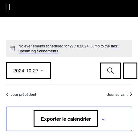
No évènements scheduled for 27.10.2024. Jump to the
next
upcoming évènements
.
É
É
2024-10-27
R
v
J
e
o
è
c
C
v
u
h
n
r
h
e
Jour précédent
Jour suivant
e
r
o
è
m
c
i
h
e
s
e
n
Exporter le calendrier
n
i
t
r
V
l