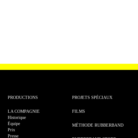
e
i
a
e
d
m
w
a
s
t
N
e
e
a
.
v
n
i
g
a
t
t
i
s
o
n
PRODUCTIONS
PROJETS SPÉCIAUX
S
LA COMPAGNIE
FILMS
Historique
e
Équipe
MÉTHODE RUBBERBAND
Prix
Presse