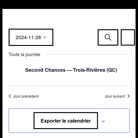
Évèn
Évène
2024-11-28
Recherche
Jour
View
Choisir
Navi
Toute la journée
Searc
la
date.
Second Chances — Trois-Rivières (QC)
and
Jour précédent
Jour suivant
Views
Exporter le calendrier
Navig