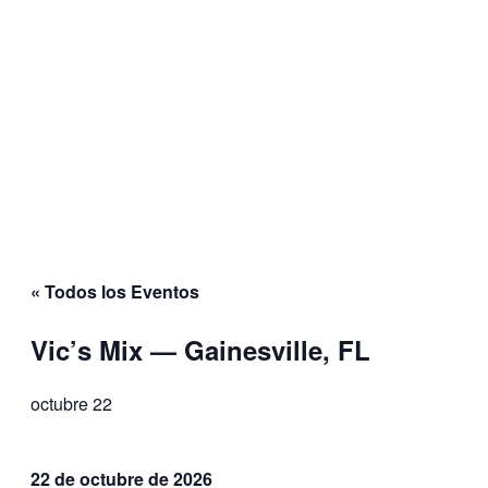
BOLETÍN INFORMATIVO RUBBERBAND
Français
English
HAGA UNA DONACIÓN
BOLETÍN INFORMATIVO RUBBERBAND
Français
English
« Todos los Eventos
Vic’s Mix — Gainesville, FL
octubre 22
22 de octubre de 2026