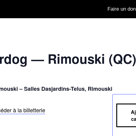
Faire un don
rdog — Rimouski (QC
mouski – Salles Dasjardins-Telus, Rimouski
éder à la billetterie
Aj
ca