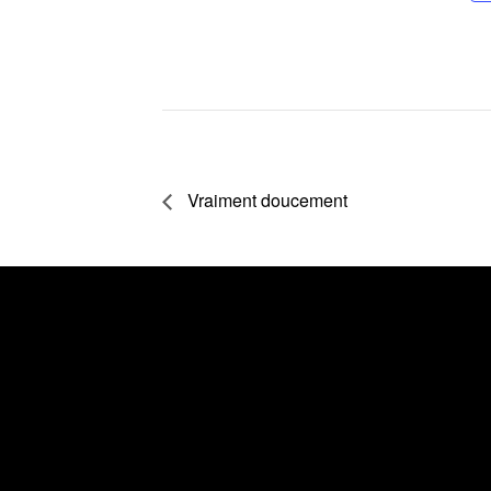
Vraiment doucement
PRODUCTIONS
LA
VICTOR
P
COMPAGNIE
QUIJADA
S
Historique
Bio
Reckless
Underdog
F
Équipe
Commandes
et
Trenzado
collaborations
Prix
M