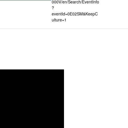
000V/en/Search/EventInfo
?
eventId=0E02SM&KeepC
ulture=1
INFOLETTRE RUBBERBAND
ROJETS
CALENDRIER
PÉCIAUX
FAIRE UN
ILMS
DON
ÉTHODE
CONTACT