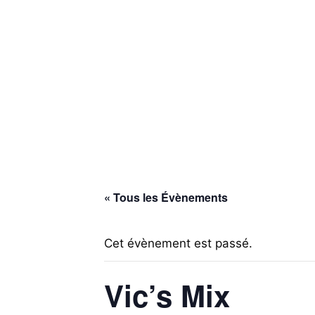
Infolettre RUBBERBAND
English
Español
Faire un don
Infolettre RUBBERBAND
English
Español
« Tous les Évènements
Cet évènement est passé.
Vic’s Mix