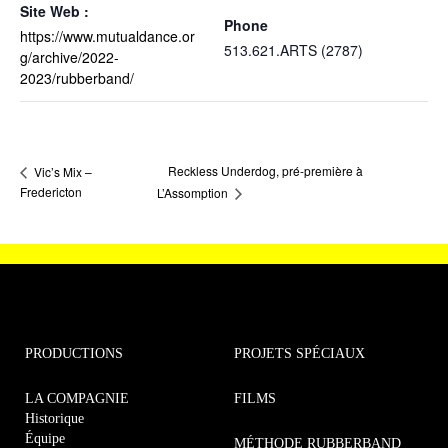
Site Web :
Phone
https://www.mutualdance.or
513.621.ARTS (2787)
g/archive/2022-
2023/rubberband/
Reckless Underdog, pré-première à
Vic’s Mix –
Fredericton
L’Assomption
PRODUCTIONS
PROJETS SPÉCIAUX
LA COMPAGNIE
FILMS
Historique
Équipe
MÉTHODE RUBBERBAND