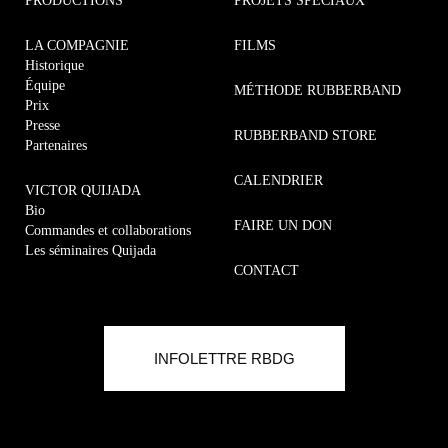
PRODUCTIONS
PROJETS SPÉCIAUX
LA COMPAGNIE
FILMS
Historique
Équipe
MÉTHODE RUBBERBAND
Prix
Presse
RUBBERBAND STORE
Partenaires
CALENDRIER
VICTOR QUIJADA
Bio
FAIRE UN DON
Commandes et collaborations
Les séminaires Quijada
CONTACT
Commandes et collaborations
MÉTHODE RUBBERBAND
INFOLETTRE RBDG