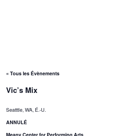
Aller
Menu
au
contenu
Faire un don
Infolettre RUBBERBAND
English
Español
« Tous les Évènements
Vic’s Mix
Seatttle, WA, É.-U.
ANNULÉ
Meany Center for Performing Arts