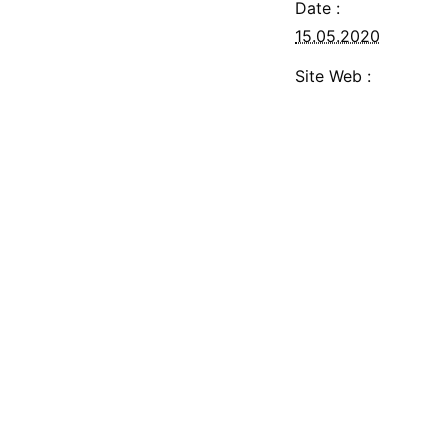
Date :
15.05.2020
Site Web :
https://www.tanz-
bremen.com/en-
1/welcome/progra
2020/rubberband/