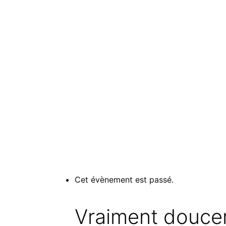
Faire un don
Infolettre RUBBERBAND
English
Español
Faire un don
Infolettre RUBBERBAND
English
Español
« Tous les Évènements
Cet évènement est passé.
Vraiment douc