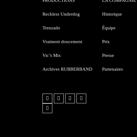
PRODUCTIONS
LA COMPAGNIE
t
Reckless Underdog
Historique
Trenzado
Équipe
s
Vraiment doucement
Prix
Vic’s Mix
Presse
Archives RUBBERBAND
Partenaires