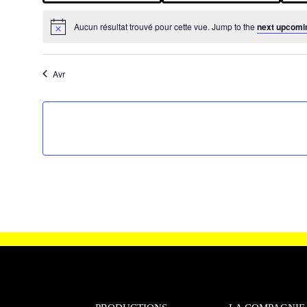
è
m
m
e
e
Aucun résultat trouvé pour cette vue. Jump to the
next upcomi
n
n
n
t
t
s
s
Avr
,
,
e
m
e
n