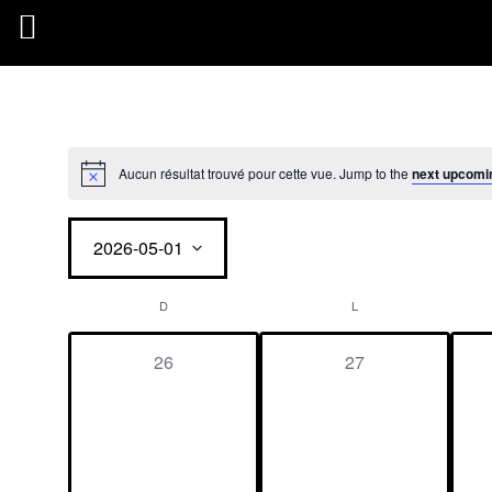
Aucun résultat trouvé pour cette vue. Jump to the
next upcomi
2026-05-01
C
D
L
C
h
o
0
0
26
27
i
é
é
s
a
v
v
i
è
è
r
n
n
l