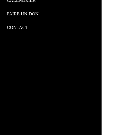
CALENDRIER
FAIRE UN DON
V
CONTACT
i
e
w
s