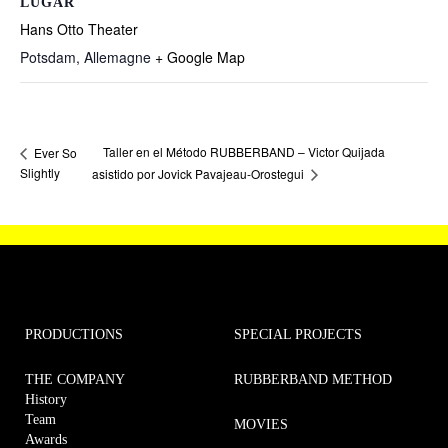
LUGAR
Hans Otto Theater
Potsdam
,
Allemagne
+ Google Map
Taller en el Método RUBBERBAND – Victor Quijada
Ever So
Slightly
asistido por Jovick Pavajeau-Orostegui
PRODUCTIONS
SPECIAL PROJECTS
THE COMPANY
RUBBERBAND METHOD
History
Team
MOVIES
Awards