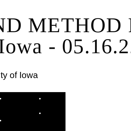
D METHOD 
 Iowa - 05.16.
ty of Iowa
INFOLETTRE RUBBERBAND
PROJETS
CALENDRIER
SPÉCIAUX
FAIRE
FILMS
UN DON