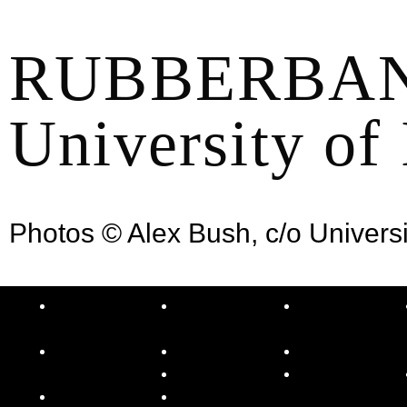
RUBBERBAN
University of
Photos © Alex Bush, c/o Universi
PRODUCTIONS
LA
VICTOR
COMPAGNIE
QUIJADA
Reckless
Historique
Bio
Underdog
Équipe
Commandes
Trenzado
Prix
et